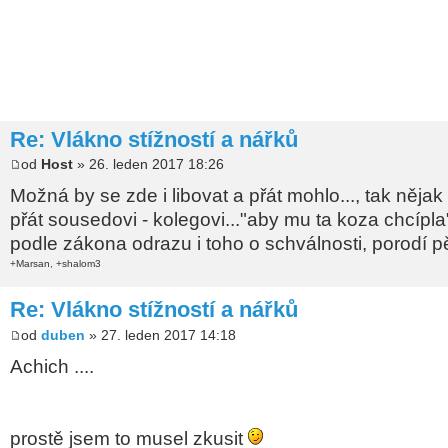
Re: Vlákno stížností a nářků
od
Host
» 26. leden 2017 18:26
Možná by se zde i libovat a přát mohlo..., tak něja
přát sousedovi - kolegovi..."aby mu ta koza chcípla
podle zákona odrazu i toho o schválnosti, porodí p
+Marsan, +shalom3
Re: Vlákno stížností a nářků
od
duben
» 27. leden 2017 14:18
Achich ....
prostě jsem to musel zkusit