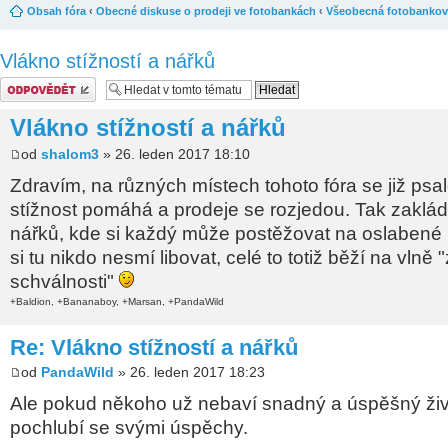
Obsah fóra
‹
Obecné diskuse o prodeji ve fotobankách
‹
Všeobecná fotobankov
Vlákno stížností a nářků
Odeslat odpověď
Vlákno stížností a nářků
od
shalom3
» 26. leden 2017 18:10
Zdravím, na různých místech tohoto fóra se již psal
stížnost pomáhá a prodeje se rozjedou. Tak zaklá
nářků, kde si každý může postěžovat na oslabené 
si tu nikdo nesmí libovat, celé to totiž běží na vlně
schválnosti"
+Baldion, +Bananaboy, +Marsan, +PandaWild
Re: Vlákno stížností a nářků
od
PandaWild
» 26. leden 2017 18:23
Ale pokud někoho už nebaví snadný a úspěšný živo
pochlubí se svými úspěchy.