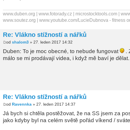
www.duben.org | www.fotorady.cz | microstocktools.com | www
www.soutez.org | www.youtube.com/LucieDubnova - fitness o
Re: Vlákno stížností a nářků
od
shalom3
» 27. leden 2017 14:32
Duben: To je moc obecné, to nebude fungovat
. 
málo se mi prodávají videa, i když mě baví je dělat
Re: Vlákno stížností a nářků
od
Ravennka
» 27. leden 2017 14:37
Já bych si chtěla postěžovat, že na SS jsem za po
jako kdyby byl na celém světě pořád víkend / svát