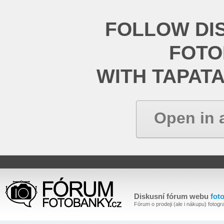
FOLLOW DI
FOT
WITH TAPAT
Open in 
Diskusní fórum webu
fot
Fórum o prodeji (ale i nákupu) fotogra