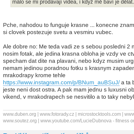
málo se mi prodávají videa, i když mě baví je dělat
Pche, nahodou to funguje krasne ... konecne znam 
si clovek postezuje svetu a vesmiru vubec.
Ale dobre no: Me teda vadi ze s sebou posledni 2
nosim fotak, ale jedina krasna obloha je vzdy ve ct
specham dat dite na plavani, nebo kdyz musim urg
nemam jedinou poradnou fotku s krasnym zapade
mrakodrapy krome tehle
https://www.instagram.com/p/BNum_auBSuJ/
a ta 
jeste neni dost ostra. A pak mam jednu s luxusni ob
vikend, v mrakodrapech se nesvitilo a to taky neby
www.duben.org | www.fotorady.cz | microstocktools.com | www
www.soutez.org | www.youtube.com/LucieDubnova - fitness o