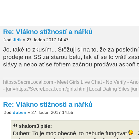
Re: Vlákno stížností a nářků
od
Jirik
» 27. leden 2017 14:47
Jo, také to zkusím... Stěžuji si na to, že za posledn
prodeje na SS za starou belu, tak ať se to vrátí zas
slávy a nebo ať se fofrem začnou prodávat aspoň 
https://SecreLocal.com - Meet Girls Live Chat - No Verify - 
- [url=https://SecreLocal.com/girls.html] Local Dating Sites [/url
Re: Vlákno stížností a nářků
od
duben
» 27. leden 2017 14:55
shalom3 píše:
Duben: To je moc obecné, to nebude fungovat
. 