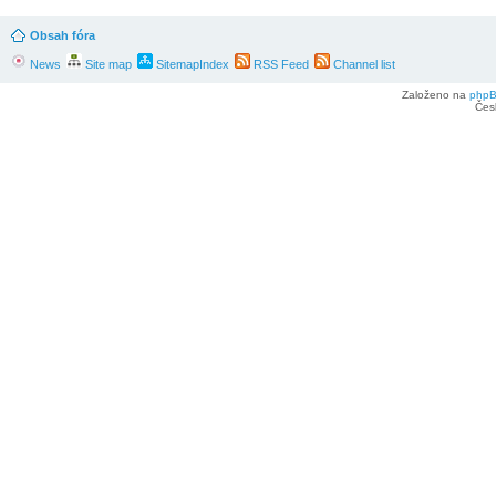
Obsah fóra
News
Site map
SitemapIndex
RSS Feed
Channel list
Založeno na
php
Čes