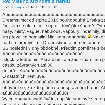
Re: Vlákno stížností a nářků
od
hsunny
» 27. leden 2017 15:13
Aúúúúúúúúúúúúúúúúúúúúúúúúúúúúúúúúúúúúúúú
Dreamstime: od srpna 2016 pouhopouhá 1 fotka z
2x jsem se ptala, co je oproti dřívějšku špatně. Odp
hazy, misty, vague, nebulous, vapoury, indefinity, 
jim převelice pomstila! Nic jsem nenahrála
Nakon
nad tím přemýšlím - Dreamstime = nomen omen!
SS poslední 3 dny obdobné. Předtím poměrně slib
Aúúúúúúúúúúúúúúúúúúúúúúúúúúúúúú
Istock: v lednu nic. Asi zruším, ale zas - mám tam
částku závratných asi 30
dolarů....Aúúúúúúúúúúúúúúúúúúúúúúúúúúúúúúú
O ostatních nemluvě.
Aúúúúúúúúúúúúúúúúúúúúúúúúúúúúúúúúúúúúúúú
obávám se, že zde pláču na nesprávném hrobě. Ale
aúúúúúúúúúúúúúúúúúúúúúúúú!
Vy co opravdu vyděláváte, napište sem své strateg
opravdu, ale opravdu nepoužijemeeeeee!