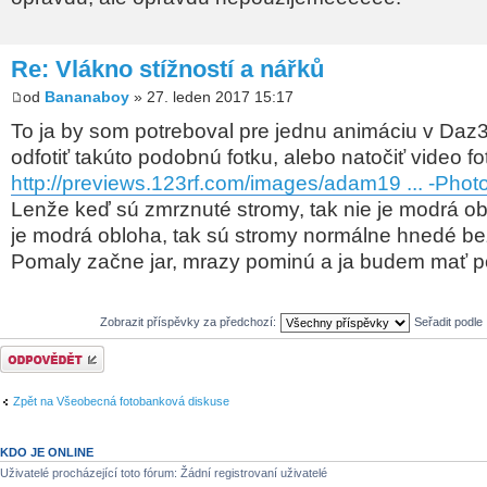
Re: Vlákno stížností a nářků
od
Bananaboy
» 27. leden 2017 15:17
To ja by som potreboval pre jednu animáciu v Daz
odfotiť takúto podobnú fotku, alebo natočiť video f
http://previews.123rf.com/images/adam19 ... -Photo
Lenže keď sú zmrznuté stromy, tak nie je modrá ob
je modrá obloha, tak sú stromy normálne hnedé be
Pomaly začne jar, mrazy pominú a ja budem mať p
Zobrazit příspěvky za předchozí:
Seřadit podle
Odeslat odpověď
Zpět na Všeobecná fotobanková diskuse
KDO JE ONLINE
Uživatelé procházející toto fórum: Žádní registrovaní uživatelé