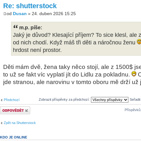
Re: shutterstock
od
Dusan
» 24. duben 2026 15:25
m.p. píše:
Jaký je důvod? Klesající příjem? To sice klesl, ale 
od nich chodí. Když máš tři děti a náročnou ženu
hrdost není prostor.
Děti mám dvě, žena taky něco stojí, ale z 1500$ j
to už se fakt víc vyplatí jít do Lidlu za pokladnu.
C
jde stranou, ale narovinu v tomto oboru mě drží už
Zobrazit příspěvky za předchozí:
Seřadi
Předchozí
Odeslat odpověď
Příspěvků
Zpět na Shutterstock
KDO JE ONLINE