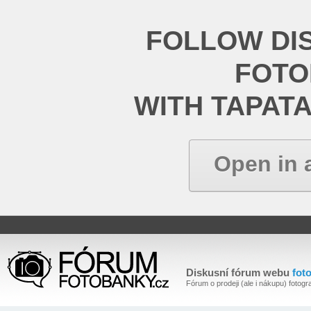
FOLLOW DI
FOT
WITH TAPAT
Open in 
Diskusní fórum webu
fot
Fórum o prodeji (ale i nákupu) fotogra