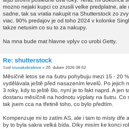
mozno nejaki kupci co zrusili velke predplatne, ale 
sadne, tak sa vratia nakupit na Shutterstock zo zv
viac. 90% predajov je od toho 2024 v kolonke Sing
takze netusim co su to za nakupy.
Na mna bude mat hlavne vplyv co urobi Getty.
Re: shutterstock
od
ivusakzkrabice
» 20. duben 2026 08:52
Měsíčně letos se na šutru pohybuju mezi 15 - 20 %
vydělávala ještě před nasazením levelů. Po jejich 
3 roky, kdy to ještě šlo, nyní je to fakt naprd. A jen 
dostanu měsíčně na hodnotu výplaty na šutru. Co s
tak jsem cca na třetině toho, co bylo předtím.
Kompenzuje mi to zatím AS, ale i tam to místy dře a
by to byla sakra velká bída. Díky misím ke konci ro