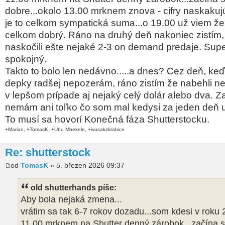
dobre...okolo 13.00 mrknem znova - cifry naskakujú
je to celkom sympatická suma...o 19.00 už viem že
celkom dobrý. Ráno na druhý deň nakoniec zistím,
naskočili ešte nejaké 2-3 on demand predaje. Sup
spokojný.
Takto to bolo len nedávno.....a dnes? Cez deň, ke
depky radšej nepozerám, ráno zistím že nabehli ne
v lepšom prípade aj nejaký celý dolár alebo dva. Z
nemám ani toľko čo som mal kedysi za jeden deň už
To musí sa hovorí Konečná fáza Shutterstocku.
+Marian, +TomasK, +Ubu Mbekele, +ivusakzkrabice
Re: shutterstock
od
TomasK
» 5. březen 2026 09:37
old shutterhands píše:
Aby bola nejaká zmena...
vrátim sa tak 6-7 rokov dozadu...som kdesi v roku 
11.00 mrknem na Shutter denný zárobok...začína s