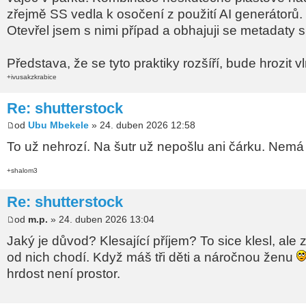
zřejmě SS vedla k osočení z použití AI generátorů.
Otevřel jsem s nimi případ a obhajuji se metadaty 
Představa, že se tyto praktiky rozšíří, bude hrozit v
+ivusakzkrabice
Re: shutterstock
od
Ubu Mbekele
» 24. duben 2026 12:58
To už nehrozí. Na šutr už nepošlu ani čárku. Nemá 
+shalom3
Re: shutterstock
od
m.p.
» 24. duben 2026 13:04
Jaký je důvod? Klesající příjem? To sice klesl, ale 
od nich chodí. Když máš tři děti a náročnou ženu
hrdost není prostor.