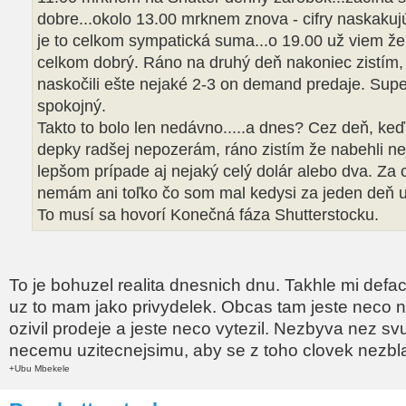
dobre...okolo 13.00 mrknem znova - cifry naskakujú
je to celkom sympatická suma...o 19.00 už viem že
celkom dobrý. Ráno na druhý deň nakoniec zistím,
naskočili ešte nejaké 2-3 on demand predaje. Sup
spokojný.
Takto to bolo len nedávno.....a dnes? Cez deň, ke
depky radšej nepozerám, ráno zistím že nabehli ne
lepšom prípade aj nejaký celý dolár alebo dva. Za 
nemám ani toľko čo som mal kedysi za jeden deň už
To musí sa hovorí Konečná fáza Shutterstocku.
To je bohuzel realita dnesnich dnu. Takhle mi defa
uz to mam jako privydelek. Obcas tam jeste neco n
ozivil prodeje a jeste neco vytezil. Nezbyva nez sv
necemu uzitecnejsimu, aby se z toho clovek nezbla
+Ubu Mbekele