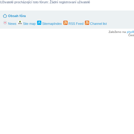
Uživatelé procházející toto fórum: Žádní registrovaní uživatelé
Obsah fóra
News
Site map
SitemapIndex
RSS Feed
Channel list
Založeno na
php
Čes