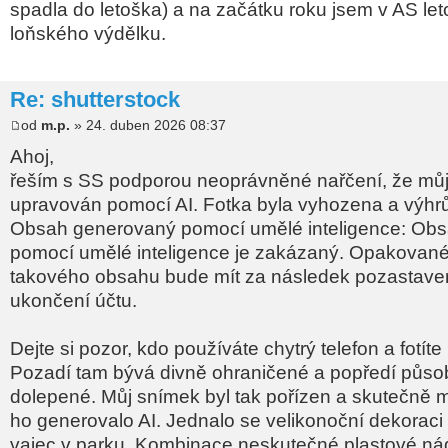
spadla do letoška) a na začátku roku jsem v AS let
loňského výdělku.
Re: shutterstock
od
m.p.
» 24. duben 2026 08:37
Ahoj,
řeším s SS podporou neoprávněné nařčení, že můj
upravován pomocí AI. Fotka byla vyhozena a výhr
Obsah generovaný pomocí umělé inteligence: Ob
pomocí umělé inteligence je zakázaný. Opakované
takového obsahu bude mít za následek pozastave
ukončení účtu.
Dejte si pozor, kdo používáte chytrý telefon a fotíte 
Pozadí tam bývá divně ohraničené a popředí působ
dolepené. Můj snímek byl tak pořízen a skutečně m
ho generovalo AI. Jednalo se velikonoční dekoraci
vajec v parku. Kombinace neskutečné plastové ná