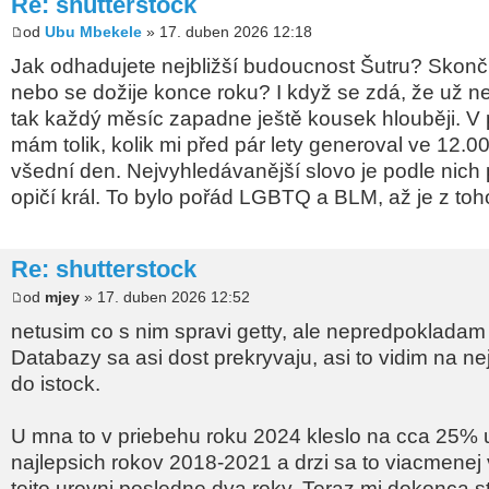
Re: shutterstock
od
Ubu Mbekele
» 17. duben 2026 12:18
Jak odhadujete nejbližší budoucnost Šutru? Skončí 
nebo se dožije konce roku? I když se zdá, že už n
tak každý měsíc zapadne ještě kousek hlouběji. V
mám tolik, kolik mi před pár lety generoval ve 12.0
všední den. Nejvyhledávanější slovo je podle nic
opičí král. To bylo pořád LGBTQ a BLM, až je z 
Re: shutterstock
od
mjey
» 17. duben 2026 12:52
netusim co s nim spravi getty, ale nepredpokladam 
Databazy sa asi dost prekryvaju, asi to vidim na n
do istock.
U mna to v priebehu roku 2024 kleslo na cca 25%
najlepsich rokov 2018-2021 a drzi sa to viacmenej
tejto urovni posledne dva roky. Teraz mi dokonca 