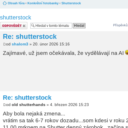
Obsah fóra
‹
Konkrétní fotobanky
‹
Shutterstock
shutterstock
Odeslat odpověď
Příspěvků
Re: shutterstock
od
shalom3
» 20. únor 2026 15:16
Zajímavé, už jsem očekávala, že vydělávají na AI
Re: shutterstock
od
old shutterhands
» 4. březen 2026 15:23
Aby bola nejaká zmena...
vrátim sa tak 6-7 rokov dozadu...som kdesi v roku 
11.00 mrknem na Shutter denný zárobok...začína s