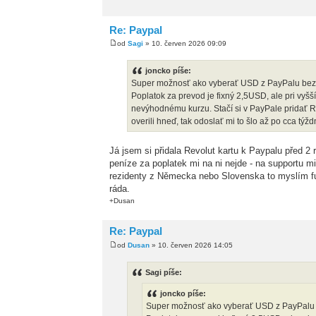
Re: Paypal
od
Sagi
» 10. červen 2026 09:09
joncko píše:
Super možnosť ako vyberať USD z PayPalu bez ko
Poplatok za prevod je fixný 2,5USD, ale pri vyšš
nevýhodnému kurzu. Stačí si v PayPale pridať Rev
overili hneď, tak odoslať mi to šlo až po cca týždn
Já jsem si přidala Revolut kartu k Paypalu před 2 
peníze za poplatek mi na ni nejde - na supportu mi
rezidenty z Německa nebo Slovenska to myslím fu
ráda.
+Dusan
Re: Paypal
od
Dusan
» 10. červen 2026 14:05
Sagi píše:
joncko píše:
Super možnosť ako vyberať USD z PayPalu be