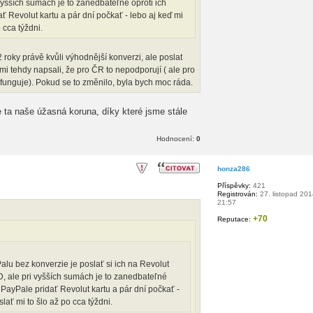
vyšších sumách je to zanedbateľné oproti ich
 Revolut kartu a pár dní počkať - lebo aj keď mi
 cca týždni.
 roky právě kvůli výhodnější konverzi, ale poslat
mi tehdy napsali, že pro ČR to nepodporují ( ale pro
unguje). Pokud se to změnilo, byla bych moc ráda.
 ta naše úžasná koruna, díky které jsme stále
Hodnocení:
0
honza286
Příspěvky:
421
Registrován:
27. listopad 201
21:57
+70
Reputace:
u bez konverzie je poslať si ich na Revolut
D, ale pri vyšších sumách je to zanedbateľné
 PayPale pridať Revolut kartu a pár dní počkať -
slať mi to šlo až po cca týždni.