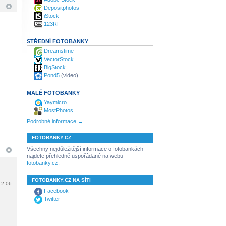
Depositphotos
iStock
123RF
STŘEDNÍ FOTOBANKY
Dreamstime
VectorStock
BigStock
Pond5
(video)
MALÉ FOTOBANKY
Yaymicro
MostPhotos
Podrobné informace →
FOTOBANKY.CZ
Všechny nejdůležitější informace o fotobankách
najdete přehledně uspořádané na webu
fotobanky.cz
.
FOTOBANKY.CZ NA SÍTI
12:06
Facebook
Twitter