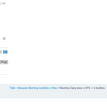
12:06
6
27
Tým
•
Smazat všechny cookies z fóra
• Všechny časy jsou v UTC + 1 hodina