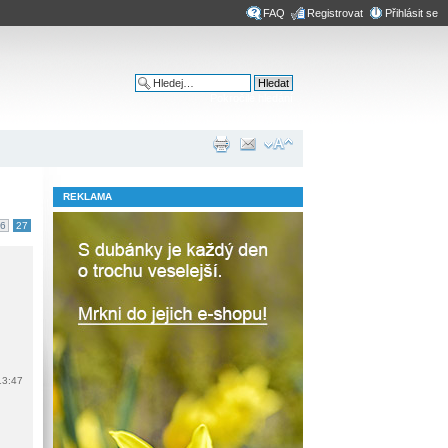
FAQ
Registrovat
Přihlásit se
Pokročilé hledání
REKLAMA
6
27
13:47