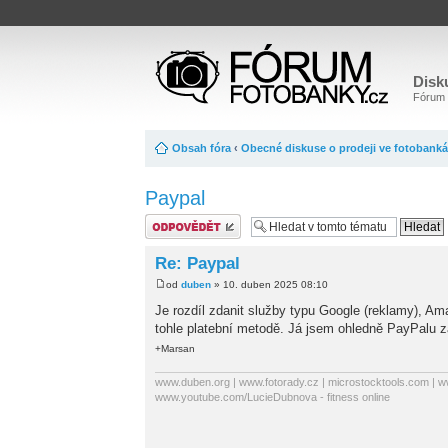
Disk
Fórum o
Obsah fóra
‹
Obecné diskuse o prodeji ve fotobank
Paypal
Odeslat odpověď
Re: Paypal
od
duben
» 10. duben 2025 08:10
Je rozdíl zdanit služby typu Google (reklamy), Am
tohle platební metodě. Já jsem ohledně PayPalu za
+Marsan
www.duben.org | www.fotorady.cz | microstocktools.com | w
www.youtube.com/LucieDubnova - fitness online