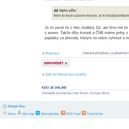
Hgfcc píše:
Neni to kvuli uzasne korune, je to kvulipravidlum
Je mi jasné že z této zlodějny žijí, ale štve mě ž
s eurem. Takže díky koruně a ČNB máme jedny z d
poplatky za převody, kterým se nelze vyhnout a to
Zobrazit příspěvky za předchozí
Předchozí
Odeslat odpověď
Zpět na Diskuse pro nováčky
KDO JE ONLINE
Uživatelé procházející toto fórum:
Google [Bot]
Obsah fóra
News
Site map
SitemapIndex
RSS Feed
Channel list