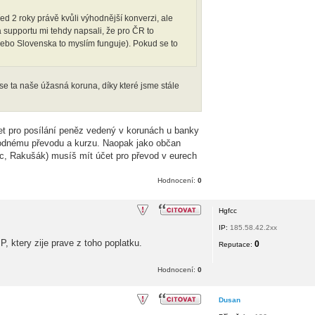
ed 2 roky právě kvůli výhodnější konverzi, ale
a supportu mi tehdy napsali, že pro ČR to
nebo Slovenska to myslím funguje). Pokud se to
e ta naše úžasná koruna, díky které jsme stále
čet pro posílání peněz vedený v korunách u banky
odnému převodu a kurzu. Naopak jako občan
c, Rakušák) musíš mít účet pro převod v eurech
Hodnocení:
0
Hgfcc
IP:
185.58.42.2xx
P, ktery zije prave z toho poplatku.
0
Reputace:
Hodnocení:
0
Dusan