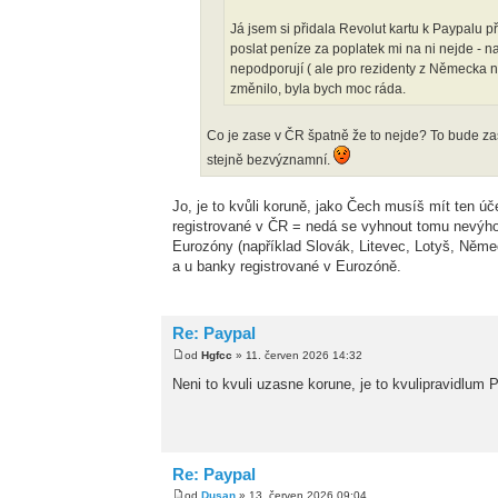
Já jsem si přidala Revolut kartu k Paypalu př
poslat peníze za poplatek mi na ni nejde - n
nepodporují ( ale pro rezidenty z Německa 
změnilo, byla bych moc ráda.
Co je zase v ČR špatně že to nejde? To bude zas
stejně bezvýznamní.
Jo, je to kvůli koruně, jako Čech musíš mít ten ú
registrované v ČR = nedá se vyhnout tomu nevýh
Eurozóny (například Slovák, Litevec, Lotyš, Něme
a u banky registrované v Eurozóně.
Re: Paypal
od
Hgfcc
» 11. červen 2026 14:32
Neni to kvuli uzasne korune, je to kvulipravidlum P
Re: Paypal
od
Dusan
» 13. červen 2026 09:04