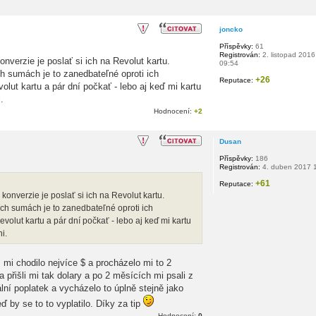
joncko
Příspěvky:
61
Registrován:
2. listopad 2016
erzie je poslať si ich na Revolut kartu.
09:54
ch sumách je to zanedbateľné oproti ich
+26
Reputace:
lut kartu a pár dní počkať - lebo aj keď mi kartu
.
Hodnocení:
+2
Dusan
Příspěvky:
186
Registrován:
4. duben 2017 
+61
Reputace:
nverzie je poslať si ich na Revolut kartu.
ích sumách je to zanedbateľné oproti ich
olut kartu a pár dní počkať - lebo aj keď mi kartu
i.
yž mi chodilo nejvíce $ a procházelo mi to 2
 přišli mi tak dolary a po 2 měsících mi psali z
lní poplatek a vycházelo to úplně stejně jako
ď by se to to vyplatilo. Díky za tip
Hodnocení:
0