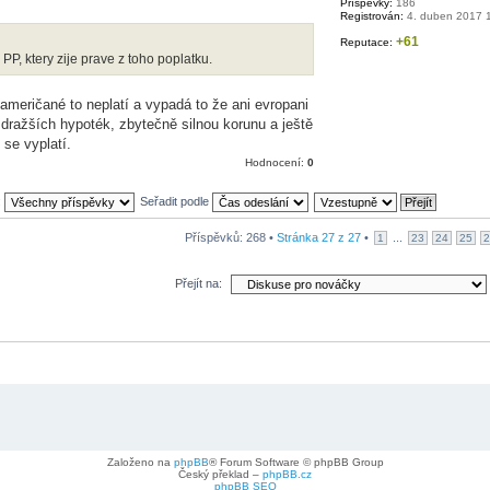
Příspěvky:
186
Registrován:
4. duben 2017 
+61
Reputace:
 PP, ktery zije prave z toho poplatku.
e američané to neplatí a vypadá to že ani evropani
ražších hypoték, zbytečně silnou korunu a ještě
 se vyplatí.
Hodnocení:
0
:
Seřadit podle
Příspěvků: 268 •
Stránka
27
z
27
•
...
1
23
24
25
2
Přejít na:
Založeno na
phpBB
® Forum Software © phpBB Group
Český překlad –
phpBB.cz
phpBB SEO