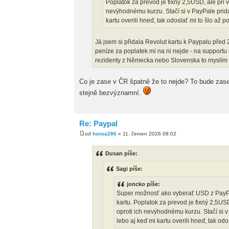
Poplatok za prevod je fixný 2,5USD, ale pri 
nevýhodnému kurzu. Stačí si v PayPale pridať
kartu overili hneď, tak odoslať mi to šlo až po
Já jsem si přidala Revolut kartu k Paypalu před 2
peníze za poplatek mi na ni nejde - na supportu 
rezidenty z Německa nebo Slovenska to myslím f
Co je zase v ČR špatně že to nejde? To bude zase
stejně bezvýznamní.
Re: Paypal
od
honza286
» 11. červen 2026 08:02
Dusan píše:
Sagi píše:
joncko píše:
Super možnosť ako vyberať USD z PayPal
kartu. Poplatok za prevod je fixný 2,5US
oproti ich nevýhodnému kurzu. Stačí si v
lebo aj keď mi kartu overili hneď, tak odo