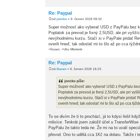
Re: Paypal
od
joncko
» 9. červen 2026 09:32
Super možnosť ako vyberať USD z PayPalu bez konv
Poplatok za prevod je fixný 2,5USD, ale pri vyšší
nevýhodnému kurzu. Stačí si v PayPale pridať Revo
overili hneď, tak odoslať mi to šlo až po cca týždni
+Dusan, +Ubu Mbekele
Re: Paypal
od
Dusan
» 9. červen 2026 16:23
joncko píše:
Super možnosť ako vyberať USD z PayPalu bez ko
Poplatok za prevod je fixný 2,5USD, ale pri vyšš
nevýhodnému kurzu. Stačí si v PayPale pridať Rev
overili hneď, tak odoslať mi to šlo až po cca týždn
To se divím že ti to prochází, já to kdysi řešil kd
měsíce. Tenkrát jsem založil účet u TransferWise a
PayPalu že takto teda ne. Že mi na to uvalí speciá
převod. Ono to udělá cca 1Kč na dolaru. Takže i te