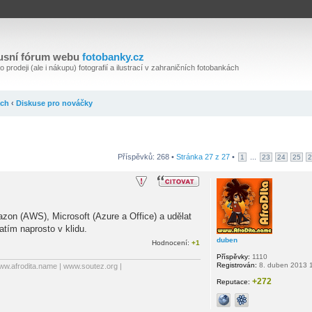
usní fórum webu
fotobanky.cz
 prodeji (ale i nákupu) fotografií a ilustrací v zahraničních fotobankách
ách
‹
Diskuse pro nováčky
Příspěvků: 268 •
Stránka
27
z
27
•
...
1
23
24
25
2
azon (AWS), Microsoft (Azure a Office) a udělat
tím naprosto v klidu.
duben
Hodnocení:
+1
Příspěvky:
1110
Registrován:
8. duben 2013 
ww.afrodita.name | www.soutez.org |
+272
Reputace: