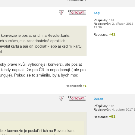
Sagi
Příspěvky:
161
Registrován:
2. březen 2015
12:36
+41
Reputace:
nverzie je poslať si ich na Revolut kartu.
ích sumách je to zanedbateľné oproti ich
olut kartu a pár dní počkať - lebo aj keď mi kartu
i.
roky právě kvůli výhodnější konverzi, ale poslat
 tehdy napsali, že pro ČR to nepodporují ( ale pro
nguje). Pokud se to změnilo, byla bych moc
Hodnocení:
+1
Dusan
Příspěvky:
186
Registrován:
4. duben 2017 
+61
Reputace:
z konverzie je poslať si ich na Revolut kartu.