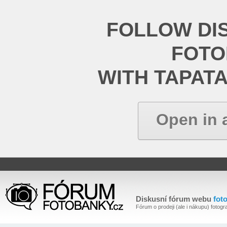
FOLLOW DI
FOT
WITH TAPAT
Open in 
Diskusní fórum webu
fot
Fórum o prodeji (ale i nákupu) fotogra