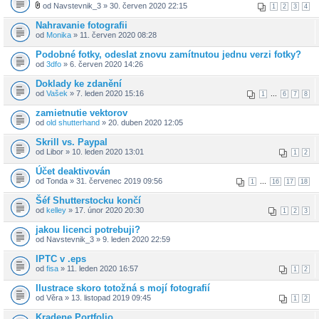
od Navstevnik_3 » 30. červen 2020 22:15
1
2
3
4
Nahravanie fotografii
od
Monika
» 11. červen 2020 08:28
Podobné fotky, odeslat znovu zamítnutou jednu verzi fotky?
od
3dfo
» 6. červen 2020 14:26
Doklady ke zdanění
od
Vašek
» 7. leden 2020 15:16
...
1
6
7
8
zamietnutie vektorov
od
old shutterhand
» 20. duben 2020 12:05
Skrill vs. Paypal
od Libor » 10. leden 2020 13:01
1
2
Účet deaktivován
od Tonda » 31. červenec 2019 09:56
...
1
16
17
18
Šéf Shutterstocku končí
od
kelley
» 17. únor 2020 20:30
1
2
3
jakou licenci potrebuji?
od Navstevnik_3 » 9. leden 2020 22:59
IPTC v .eps
od
fisa
» 11. leden 2020 16:57
1
2
Ilustrace skoro totožná s mojí fotografií
od Věra » 13. listopad 2019 09:45
1
2
Kradene Portfolio