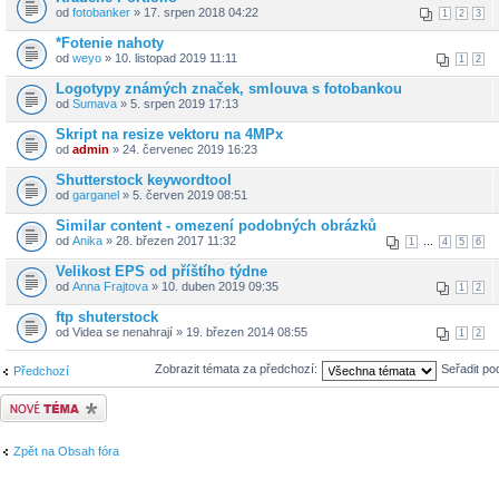
od
fotobanker
» 17. srpen 2018 04:22
1
2
3
*Fotenie nahoty
od
weyo
» 10. listopad 2019 11:11
1
2
Logotypy známých značek, smlouva s fotobankou
od
Sumava
» 5. srpen 2019 17:13
Skript na resize vektoru na 4MPx
od
admin
» 24. červenec 2019 16:23
Shutterstock keywordtool
od
garganel
» 5. červen 2019 08:51
Similar content - omezení podobných obrázků
od
Anika
» 28. březen 2017 11:32
...
1
4
5
6
Velikost EPS od příštího týdne
od
Anna Frajtova
» 10. duben 2019 09:35
1
2
ftp shuterstock
od Videa se nenahrají » 19. březen 2014 08:55
1
2
Zobrazit témata za předchozí:
Seřadit po
Předchozí
Odeslat nové téma
Zpět na Obsah fóra