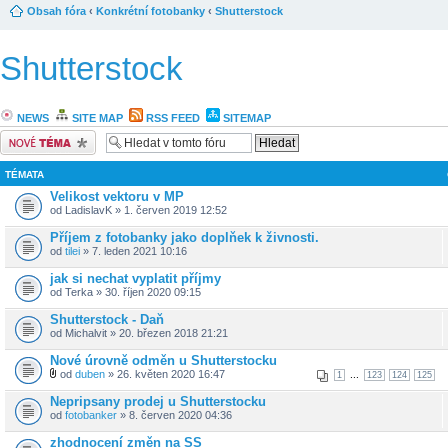
Obsah fóra
‹
Konkrétní fotobanky
‹
Shutterstock
Shutterstock
NEWS
SITE MAP
RSS FEED
SITEMAP
Odeslat nové téma
TÉMATA
Velikost vektoru v MP
od LadislavK » 1. červen 2019 12:52
Příjem z fotobanky jako doplňek k živnosti.
od
tilei
» 7. leden 2021 10:16
jak si nechat vyplatit příjmy
od Terka » 30. říjen 2020 09:15
Shutterstock - Daň
od Michalvit » 20. březen 2018 21:21
Nové úrovně odměn u Shutterstocku
od
duben
» 26. květen 2020 16:47
...
1
123
124
125
Nepripsany prodej u Shutterstocku
od
fotobanker
» 8. červen 2020 04:36
zhodnocení změn na SS